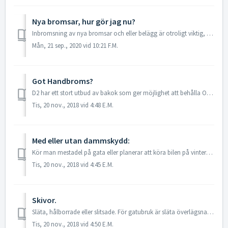
Nya bromsar, hur gör jag nu?
Inbromsning av nya bromsar och eller belägg är otroligt viktig, men också ett område med mycket mytbildning och direkt fel information. Beroende på vilken b...
Mån, 21 sep., 2020 vid 10:21 F.M.
Got Handbroms?
D2 har ett stort utbud av bakok som ger möjlighet att behålla OE-handbroms, både manuell spak och elektrisk handbroms. Elhandbromsen är en otroligt snygg lö...
Tis, 20 nov., 2018 vid 4:48 E.M.
Med eller utan dammskydd:
Kör man mestadel på gata eller planerar att köra bilen på vintern så bör valet vara med dammskydd, som skyddar kolvarna mot smuts och salt. Detta ger en OE-...
Tis, 20 nov., 2018 vid 4:45 E.M.
Skivor.
Släta, hålborrade eller slitsade. För gatubruk är släta överlägsna, tysta och vibrationsfria. Även i tuffare track-day eller TA funkar släta skivor bra. ...
Tis, 20 nov., 2018 vid 4:50 E.M.