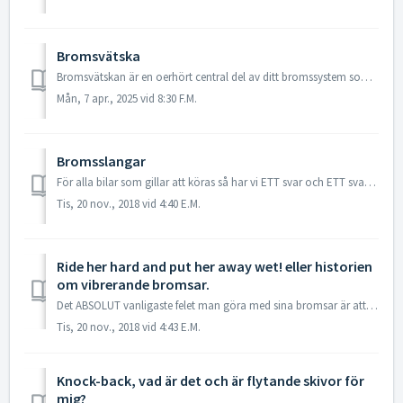
Bromsvätska
Bromsvätskan är en oerhört central del av ditt bromssystem som överför hydrauliskt tryck från pedalen till kolven i oket, och den har en rätt tuff uppgift m...
Mån, 7 apr., 2025 vid 8:30 F.M.
Bromsslangar
För alla bilar som gillar att köras så har vi ETT svar och ETT svar endast. Stålomspunna teflon-slangar. Detta, vid sidan av argare belägg och bra bromsväts...
Tis, 20 nov., 2018 vid 4:40 E.M.
Ride her hard and put her away wet! eller historien
om vibrerande bromsar.
Det ABSOLUT vanligaste felet man göra med sina bromsar är att man parkerar bilen med varma bromsar. När bromsarna sen svalnar kommer beläggen och oket iso...
Tis, 20 nov., 2018 vid 4:43 E.M.
Knock-back, vad är det och är flytande skivor för
mig?