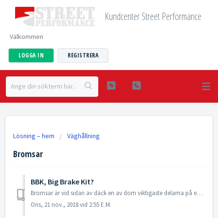
Kundcenter Street Performance
Välkommen
LOGGA IN
REGISTRERA
Lösning – hem
Väghållning
Bromsar
BBK, Big Brake Kit?
Bromsar är vid sidan av däck en av dom viktigaste delarna på en bil, det är dom som omvandlar rörelse-energi till värme-energi i skivorna inför en kurva ell...
Ons, 21 nov., 2018 vid 2:55 E.M.